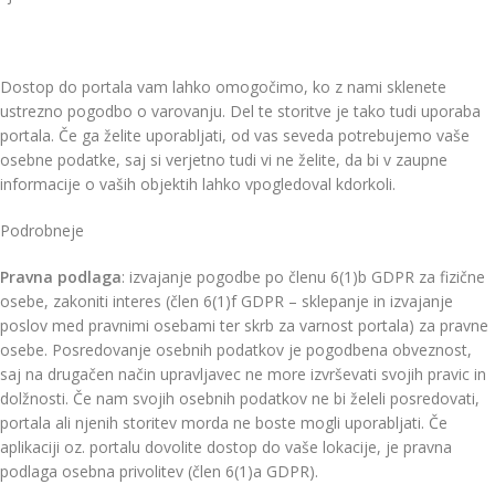
Dostop do portala vam lahko omogočimo, ko z nami sklenete
ustrezno pogodbo o varovanju. Del te storitve je tako tudi uporaba
portala. Če ga želite uporabljati, od vas seveda potrebujemo vaše
osebne podatke, saj si verjetno tudi vi ne želite, da bi v zaupne
informacije o vaših objektih lahko vpogledoval kdorkoli.
Podrobneje
Pravna podlaga
: izvajanje pogodbe po členu 6(1)b GDPR za fizične
osebe, zakoniti interes (člen 6(1)f GDPR – sklepanje in izvajanje
poslov med pravnimi osebami ter skrb za varnost portala) za pravne
osebe. Posredovanje osebnih podatkov je pogodbena obveznost,
saj na drugačen način upravljavec ne more izvrševati svojih pravic in
dolžnosti. Če nam svojih osebnih podatkov ne bi želeli posredovati,
portala ali njenih storitev morda ne boste mogli uporabljati. Če
aplikaciji oz. portalu dovolite dostop do vaše lokacije, je pravna
podlaga osebna privolitev (člen 6(1)a GDPR).