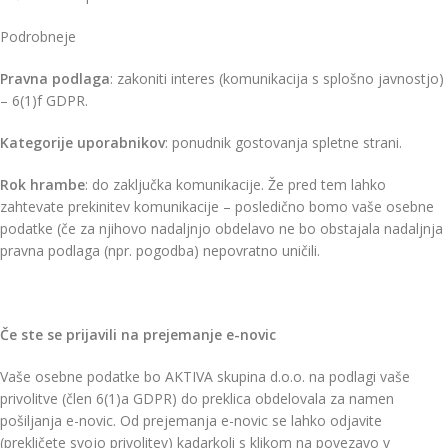
Podrobneje
Pravna podlaga
: zakoniti interes (komunikacija s splošno javnostjo)
– 6(1)f GDPR.
Kategorije uporabnikov
: ponudnik gostovanja spletne strani.
Rok hrambe
: do zaključka komunikacije. Že pred tem lahko
zahtevate prekinitev komunikacije – posledično bomo vaše osebne
podatke (če za njihovo nadaljnjo obdelavo ne bo obstajala nadaljnja
pravna podlaga (npr. pogodba) nepovratno uničili.
Če ste se prijavili na prejemanje e-novic
Vaše osebne podatke bo AKTIVA skupina d.o.o. na podlagi vaše
privolitve (člen 6(1)a GDPR) do preklica obdelovala za namen
pošiljanja e-novic. Od prejemanja e-novic se lahko odjavite
(prekličete svojo privolitev) kadarkoli s klikom na povezavo v