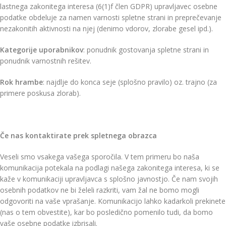
lastnega zakonitega interesa (6(1)f člen GDPR) upravljavec osebne
podatke obdeluje za namen varnosti spletne strani in preprečevanje
nezakonitih aktivnosti na njej (denimo vdorov, zlorabe gesel ipd.).
Kategorije uporabnikov
: ponudnik gostovanja spletne strani in
ponudnik varnostnih rešitev.
Rok hrambe
: najdlje do konca seje (splošno pravilo) oz. trajno (za
primere poskusa zlorab).
Če nas kontaktirate prek spletnega obrazca
Veseli smo vsakega vašega sporočila. V tem primeru bo naša
komunikacija potekala na podlagi našega zakonitega interesa, ki se
kaže v komunikaciji upravljavca s splošno javnostjo. Če nam svojih
osebnih podatkov ne bi želeli razkriti, vam žal ne bomo mogli
odgovoriti na vaše vprašanje. Komunikacijo lahko kadarkoli prekinete
(nas o tem obvestite), kar bo posledično pomenilo tudi, da bomo
vaše osebne podatke izbrisali.