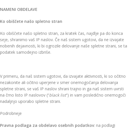
NAMENI OBDELAVE
Ko obiščete našo spletno stran
Ko obiščete našo spletno stran, za kratek čas, najdlje pa do konca
seje, shranimo vaš IP naslov. Če naš sistem ugotovi, da ne izvajate
nobenih dejavnosti, ki bi ogrozile delovanje naše spletne strani, se ta
podatek samodejno izbriše.
V primeru, da naš sistem ugotovi, da izvajate aktivnosti, ki so očitno
nezakonite ali očitno uperjene v smer onemogočanja delovanja
spletne strani, se vaš IP naslov shrani trajno in ga naš sistem uvrsti
na črno listo IP naslovov (“
black list
“) in vam posledično onemogoči
nadaljnjo uporabo spletne strani.
Podrobneje
Pravna podlaga za obdelavo osebnih podatkov
: na podlagi