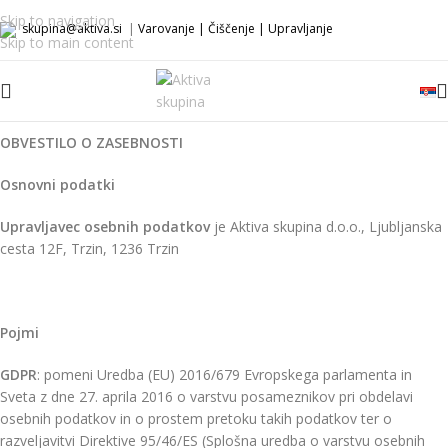
Skip to navigation
skupina@aktiva.si
|
Varovanje
|
Čiščenje
|
Upravljanje
Skip to main content
OBVESTILO O ZASEBNOSTI
Osnovni podatki
Upravljavec osebnih podatkov
je Aktiva skupina d.o.o., Ljubljanska
cesta 12F, Trzin, 1236 Trzin
Pojmi
GDPR
: pomeni Uredba (EU) 2016/679 Evropskega parlamenta in
Sveta z dne 27. aprila 2016 o varstvu posameznikov pri obdelavi
osebnih podatkov in o prostem pretoku takih podatkov ter o
razveljavitvi Direktive 95/46/ES (Splošna uredba o varstvu osebnih