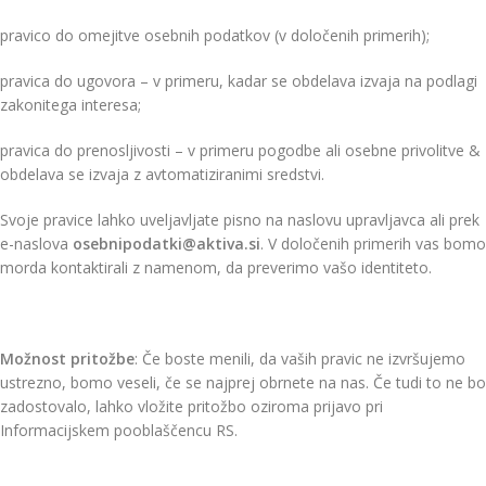
pravico do omejitve osebnih podatkov (v določenih primerih);
pravica do ugovora – v primeru, kadar se obdelava izvaja na podlagi
zakonitega interesa;
pravica do prenosljivosti – v primeru pogodbe ali osebne privolitve &
obdelava se izvaja z avtomatiziranimi sredstvi.
Svoje pravice lahko uveljavljate pisno na naslovu upravljavca ali prek
e-naslova
osebnipodatki@aktiva.si
. V določenih primerih vas bomo
morda kontaktirali z namenom, da preverimo vašo identiteto.
Možnost pritožbe
: Če boste menili, da vaših pravic ne izvršujemo
ustrezno, bomo veseli, če se najprej obrnete na nas. Če tudi to ne bo
zadostovalo, lahko vložite pritožbo oziroma prijavo pri
Informacijskem pooblaščencu RS.