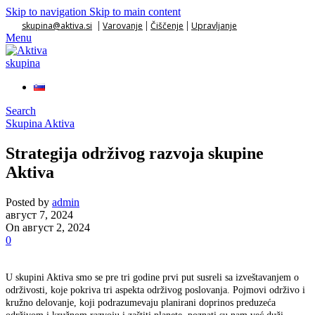
Skip to navigation
Skip to main content
|
|
|
skupina@aktiva.si
Varovanje
Čiščenje
Upravljanje
Menu
Search
Skupina Aktiva
Strategija održivog razvoja skupine
Aktiva
Posted by
admin
август 7, 2024
On август 2, 2024
0
U skupini Aktiva smo se pre tri godine prvi put susreli sa izveštavanjem o
održivosti, koje pokriva tri aspekta održivog poslovanja. Pojmovi održivo i
kružno delovanje, koji podrazumevaju planirani doprinos preduzeća