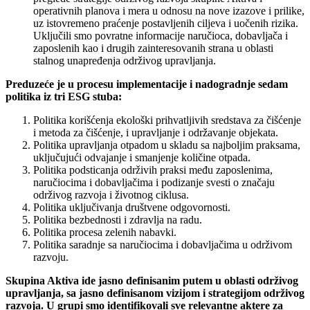
operativnih planova i mera u odnosu na nove izazove i prilike,
uz istovremeno praćenje postavljenih ciljeva i uočenih rizika.
Uključili smo povratne informacije naručioca, dobavljača i
zaposlenih kao i drugih zainteresovanih strana u oblasti
stalnog unapređenja održivog upravljanja.
Preduzeće je u procesu implementacije i nadogradnje sedam
politika iz tri ESG stuba:
Politika korišćenja ekološki prihvatljivih sredstava za čišćenje
i metoda za čišćenje, i upravljanje i održavanje objekata.
Politika upravljanja otpadom u skladu sa najboljim praksama,
uključujući odvajanje i smanjenje količine otpada.
Politika podsticanja održivih praksi među zaposlenima,
naručiocima i dobavljačima i podizanje svesti o značaju
održivog razvoja i životnog ciklusa.
Politika uključivanja društvene odgovornosti.
Politika bezbednosti i zdravlja na radu.
Politika procesa zelenih nabavki.
Politika saradnje sa naručiocima i dobavljačima u održivom
razvoju.
Skupina Aktiva ide jasno definisanim putem u oblasti održivog
upravljanja, sa jasno definisanom vizijom i strategijom održivog
razvoja. U grupi smo identifikovali sve relevantne aktere za