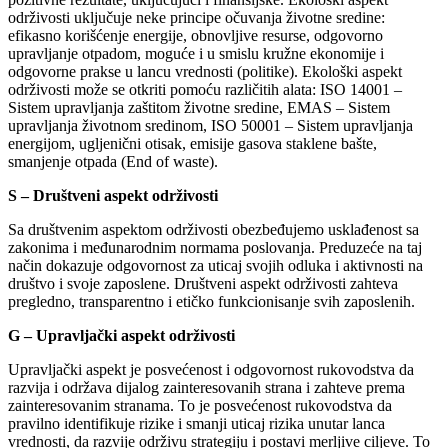
održivosti uključuje neke principe očuvanja životne sredine:
efikasno korišćenje energije, obnovljive resurse, odgovorno
upravljanje otpadom, moguće i u smislu kružne ekonomije i
odgovorne prakse u lancu vrednosti (politike). Ekološki aspekt
održivosti može se otkriti pomoću različitih alata: ISO 14001 –
Sistem upravljanja zaštitom životne sredine, EMAS – Sistem
upravljanja životnom sredinom, ISO 50001 – Sistem upravljanja
energijom, ugljenični otisak, emisije gasova staklene bašte,
smanjenje otpada (End of waste).
S – Društveni aspekt održivosti
Sa društvenim aspektom održivosti obezbeđujemo usklađenost sa
zakonima i međunarodnim normama poslovanja. Preduzeće na taj
način dokazuje odgovornost za uticaj svojih odluka i aktivnosti na
društvo i svoje zaposlene. Društveni aspekt održivosti zahteva
pregledno, transparentno i etičko funkcionisanje svih zaposlenih.
G – Upravljački aspekt održivosti
Upravljački aspekt je posvećenost i odgovornost rukovodstva da
razvija i održava dijalog zainteresovanih strana i zahteve prema
zainteresovanim stranama. To je posvećenost rukovodstva da
pravilno identifikuje rizike i smanji uticaj rizika unutar lanca
vrednosti, da razvije održivu strategiju i postavi merljive ciljeve. To