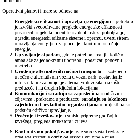
politikama.
Operativni planovi i mere se odnose na:
Energetsku efikasnost i upravljanje energijom
– potrebno
je izvršiti sveobuhvatne preglede energetske efikasnosti
postojećih objekata i identifikovati oblasti za poboljšanje,
ugraditi energetski efikasne sisteme i opremu, uvesti sistem
upravljanja energijom za praćenje i kontrolu potrošnje
energije.
Upravljanje otpadom
, gde je potrebno smanjiti količinu
ambalaže za jednokratnu upotrebu i podsticati ponovnu
upotrebu.
Uvođenje alternativnih načina transporta
– postepeno
uvođenje alternativnih vozila u vozni park, postavljanje
infrastrukture za punjenje alternativnih vozila u sedištu
preduzeća i na drugim ključnim lokacijama.
Komunikaciju i saradnju sa zaposlenima
o održivim
ciljevima i praksama u preduzeću,
saradnju sa lokalnom
zajednicom i nevladinim organizacijama
u projektima koji
podstiču održivo upravljanje.
Praćenje i izveštavanje
u smislu pripreme godišnjih
izveštaja, pregleda indikatora i ciljeva.
Kontinuirano poboljšavanje
, gde smo svrstali redovne
preglede strategije održivog razvoja skupine Aktiva i