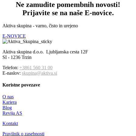
Ne zamudite pomembnih novosti!
Prijavite se na naše E-novice.
Aktiva skupina - varno, čisto in urejeno
E-NOVICE
Aktiva skupina d.o.o. Ljubljanska cesta 12F
SI - 1236 Trzin
Telefon:
+3861 560 31 00
E-naslov:
skupina@aktiva.si
Koristne povezave
O nas
Kariera
Blog
Revija AS
Kontakt
Pravilnik o zasebnosti