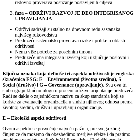
redovno proverava postizanje postavljenih ciljeva
faza – ODRŽIVI RAZVOJ JE DEO INTEGRISANOG
UPRAVLJANJA
Održivi sadržaji su stalno na dnevnom redu sastanaka
najvišeg rukovodstva
Preduzeće sistematski proverava rizike i prilike u oblasti
održivosti
Nema više potrebe za posebnim timom
Preduzeće ima integrisan izveštaj koji uključuje poslovni i
održivi izveštaj
Ključna oznaka koja definiše tri aspekta održivosti je engleska
skraćenica ESG: E – Environmental (životna sredina), S –
Social (društvo) i G – Governance (upravljanje).
Sva ova tri
stuba igraju ključnu ulogu u proceni održive orijentacije preduzeća.
Radi se dakle o zajedničkom nazivu za skup standarda koji se
koriste za evaluaciju organizacija u smislu njihovog odnosa prema
životnoj sredini, društvu i upravljanju organizacije.
E – Ekološki aspekt održivosti
Ovom aspektu se posvećuje najveća pažnja, pre svega zbog
činjenice da možemo da obezbedimo merljive efekte i da pratimo
pozitivne rezultate, uključujući i finansijske. Ekološki aspekt