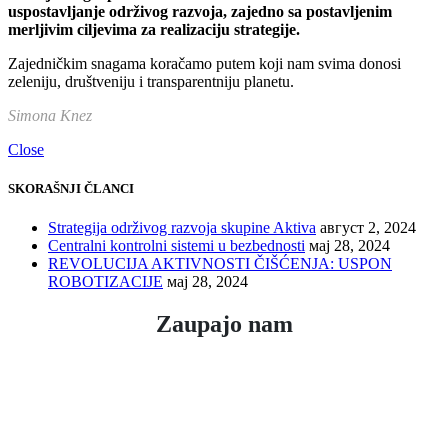
uspostavljanje održivog razvoja, zajedno sa postavljenim
merljivim ciljevima za realizaciju strategije.
Zajedničkim snagama koračamo putem koji nam svima donosi
zeleniju, društveniju i transparentniju planetu.
Simona Knez
Close
SKORAŠNJI ČLANCI
Strategija održivog razvoja skupine Aktiva
август 2, 2024
Centralni kontrolni sistemi u bezbednosti
мај 28, 2024
REVOLUCIJA AKTIVNOSTI ČIŠĆENJA: USPON
ROBOTIZACIJE
мај 28, 2024
Zaupajo nam