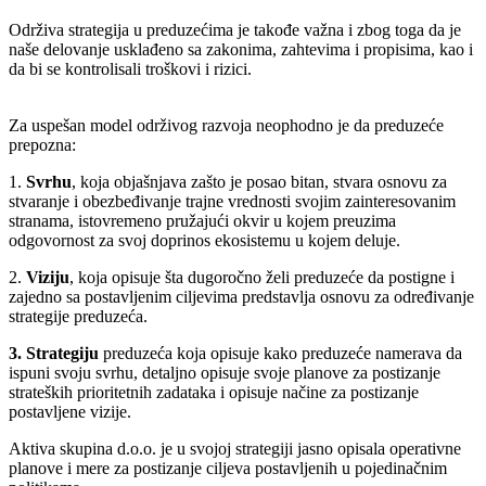
Održiva strategija u preduzećima je takođe važna i zbog toga da je
naše delovanje usklađeno sa zakonima, zahtevima i propisima, kao i
da bi se kontrolisali troškovi i rizici.
Za uspešan model održivog razvoja neophodno je da preduzeće
prepozna:
1.
Svrhu
, koja objašnjava zašto je posao bitan, stvara osnovu za
stvaranje i obezbeđivanje trajne vrednosti svojim zainteresovanim
stranama, istovremeno pružajući okvir u kojem preuzima
odgovornost za svoj doprinos ekosistemu u kojem deluje.
2.
Viziju
, koja opisuje šta dugoročno želi preduzeće da postigne i
zajedno sa postavljenim ciljevima predstavlja osnovu za određivanje
strategije preduzeća.
3. Strategiju
preduzeća koja opisuje kako preduzeće namerava da
ispuni svoju svrhu, detaljno opisuje svoje planove za postizanje
strateških prioritetnih zadataka i opisuje načine za postizanje
postavljene vizije.
Aktiva skupina d.o.o. je u svojoj strategiji jasno opisala operativne
planove i mere za postizanje ciljeva postavljenih u pojedinačnim