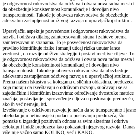
je odgovornost rukovodstva da održava i otvara nova radna mesta i
da obezbeđuje konsistentnost komunikacije i dovoljan nivo
transparentnosti. Takođe je obaveza rukovodstva da obezbeđuje
adekvatnu zastupljenost održivog razvoja u upravljačkoj strukturi.
Upravljački aspekt je posvećenost i odgovornost rukovodstva da
razvija i održava dijalog zainteresovanih strana i zahteve prema
zainteresovanim stranama. To je posvećenost rukovodstva da
pravilno identifikuje rizike i smanji uticaj rizika unutar lanca
vrednosti, da razvije održivu strategiju i postavi merljive ciljeve. To
je odgovornost rukovodstva da održava i otvara nova radna mesta i
da obezbeđuje konsistentnost komunikacije i dovoljan nivo
transparentnosti. Takođe je obaveza rukovodstva da obezbeđuje
adekvatnu zastupljenost održivog razvoja u upravljačkoj strukturi.
Prema našem iskustvu sa kolegama u sličnim oblastima, preduzeća
koja moraju da izveštavaju o održivom razvoju, suočavaju se sa
zajedničkim i identičnim izazovima: određivanje dvostruke matrice
značaja, postavljanje i sprovođenje ciljeva u poslovanju preduzeća,
ako ih već nemaju, itd.
Izveštavanje o održivom razvoju je način da se transparentno i jasno
obelodanjuju nefinansijski podaci o poslovanju preduzeća, što
pomaže u izgradnji pozitivnih odnosa sa svim akterima i otkriva
celokupni imidž preduzeća kao pokazatelj njegovog razvoja. Danas
više nije važno samo KOLIKO, već i KAKO.