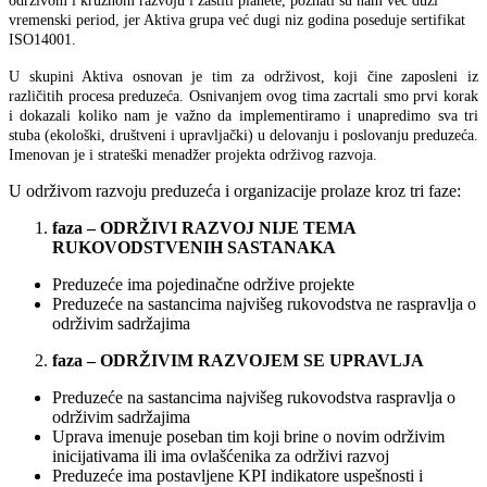
održivom i kružnom razvoju i zaštiti planete, poznati su nam već duži
vremenski period, jer Aktiva grupa već dugi niz godina poseduje sertifikat
ISO14001.
U skupini Aktiva osnovan je tim za održivost, koji čine zaposleni iz
različitih procesa preduzeća. Osnivanjem ovog tima zacrtali smo prvi korak
i dokazali koliko nam je važno da implementiramo i unapredimo sva tri
stuba (ekološki, društveni i upravljački) u delovanju i poslovanju preduzeća.
Imenovan je i strateški menadžer projekta održivog razvoja.
U održivom razvoju preduzeća i organizacije prolaze kroz tri faze:
faza – ODRŽIVI RAZVOJ NIJE TEMA
RUKOVODSTVENIH SASTANAKA
Preduzeće ima pojedinačne održive projekte
Preduzeće na sastancima najvišeg rukovodstva ne raspravlja o
održivim sadržajima
faza – ODRŽIVIM RAZVOJEM SE UPRAVLJA
Preduzeće na sastancima najvišeg rukovodstva raspravlja o
održivim sadržajima
Uprava imenuje poseban tim koji brine o novim održivim
inicijativama ili ima ovlašćenika za održivi razvoj
Preduzeće ima postavljene KPI indikatore uspešnosti i