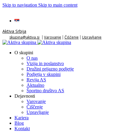
Skip to navigation
Skip to main content
Aktiva Srbija
|
|
|
skupina@aktiva.si
Varovanje
Čiščenje
Upravljanje
O skupini
O nas
Vizija in poslanstvo
Družini prijazno podjetje
Podjetja v skupini
Revija AS
Aktualno
Športno društvo AS
Dejavnosti
Varovanje
Čiščenje
Upravljanje
Kariera
Blog
Kontakt