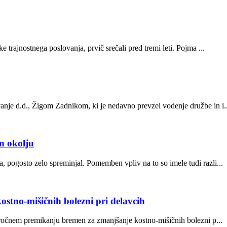
 trajnostnega poslovanja, prvič srečali pred tremi leti. Pojma ...
anje d.d., Žigom Zadnikom, ki je nedavno prevzel vodenje družbe in i..
in okolju
 pogosto zelo spreminjal. Pomemben vpliv na to so imele tudi razli...
stno-mišičnih bolezni pri delavcih
i ročnem premikanju bremen za zmanjšanje kostno-mišičnih bolezni p...