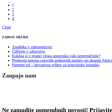
1
2
3
4
Close
ZADNJE OBJAVE
Analitika v videonadzoru
Čiščenje v zdravstvu
Kakšna je v resnici vloga upravnika vaše nepremičnine?
Prednosti najema celovitih podpornih storitev pri skupini Aktiv
Pametni sef – inovativna rešitev za gotovinsko logistiko
Zaupajo nam
Ne zamudite pomembnih novosti! Prijavite 