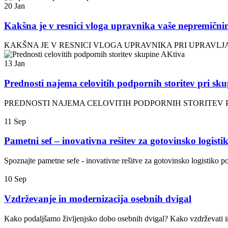
20
Jan
Kakšna je v resnici vloga upravnika vaše nepremični
KAKŠNA JE V RESNICI VLOGA UPRAVNIKA PRI UPRAVLJANJU NEPR
13
Jan
Prednosti najema celovitih podpornih storitev pri sku
PREDNOSTI NAJEMA CELOVITIH PODPORNIH STORITEV POD ENO ST
11
Sep
Pametni sef – inovativna rešitev za gotovinsko logisti
Spoznajte pametne sefe - inovativne rešitve za gotovinsko logistiko 
10
Sep
Vzdrževanje in modernizacija osebnih dvigal
Kako podaljšamo življenjsko dobo osebnih dvigal? Kako vzdrževati in o