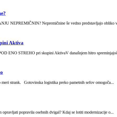
ne?
EMIČNIN? Nepremičnine še vedno predstavljajo obliko varne 
pini Aktiva
REHO pri skupini AktivaV današnjem hitro spreminjajočem s
ko
po meri strank. Gotovinska logistika preko pametnih sefov omogoča...
pravljati popravila osebnih dvigal? Kdaj se lotiti modernizacije o...