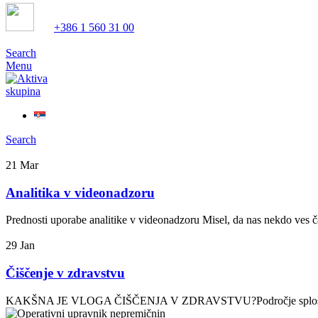
+386 1 560 31 00
Search
Menu
Search
21
Mar
Analitika v videonadzoru
Prednosti uporabe analitike v videonadzoru Misel, da nas nekdo ves čas
29
Jan
Čiščenje v zdravstvu
KAKŠNA JE VLOGA ČIŠČENJA V ZDRAVSTVU?Področje splošne higiene