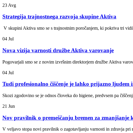
23
Avg
Strategija trajnostnega razvoja skupine Aktiva
V skupini Aktiva smo se s trajnostnim poročanjem, ki pokriva tri vidike
04
Jul
Nova vizija varnosti družbe Aktiva varovanje
Pogovarjali smo se z novim izvršnim direktorjem družbe Aktiva varov
04
Jul
Tudi profesionalno čiščenje je lahko prijazno ljudem 
Skozi zgodovino se je odnos človeka do higiene, predvsem pa čiščenja,
21
Jun
Nov pravilnik o premeščanju bremen za zmanjšanje ko
V veljavo stopa novi pravilnik o zagotavljanju varnosti in zdravja pr