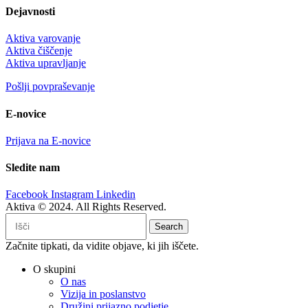
Dejavnosti
Aktiva varovanje
Aktiva čiščenje
Aktiva upravljanje
Pošlji povpraševanje
E-novice
Prijava na E-novice
Sledite nam
Facebook
Instagram
Linkedin
Aktiva © 2024. All Rights Reserved.
Search
Začnite tipkati, da vidite objave, ki jih iščete.
O skupini
O nas
Vizija in poslanstvo
Družini prijazno podjetje