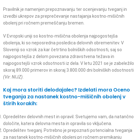
Pravilnik je namenjen prepoznavanju ter ocenjevanju tveganj in
izvedbi ukrepov za preprečevanje nastajanja kostno-mišičnih
obolenj pri ročnem premeščanju bremen.
V Evropski uniji so kostno-mišična obolenja najpogostejša
obolenja, ki so neposredna posledica delovnih obremenitev. V
Sloveniji so vzrok za kar četrtino bolniških odsotnosti, saj so
najpogostejša z delom povezana zdravstvena težava in
najpogostejši vzrok odsotnosti iz dela. V letu 2021 se je zabeležilo
skoraj 89.000 primerov in skoraj 3.800.000 dni bolniških odsotnosti
(Vir: NIJZ).
Kaj mora storiti delodajalec? Izdelati mora Oceno
tveganja za nastanek kostno-mišičnih obolenj v
štirih korakih:
Opredelitev delovnih mest in opravil. Svetujemo vam, da natančno
določite, katera delovna mesta in opravila so vključena.
Opredelitev tveganj. Potrebno je prepoznati potencialna tveganja
za nastanek kostno-mišičnih obolenj pri ročnem premikanju