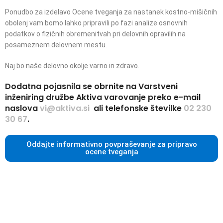
Ponudbo za izdelavo Ocene tveganja za nastanek kostno-mišičnih
obolenj vam bomo lahko pripravili po fazi analize osnovnih
podatkov o fizičnih obremenitvah pri delovnih opravilih na
posameznem delovnem mestu.
Naj bo naše delovno okolje varno in zdravo.
Dodatna pojasnila se obrnite na Varstveni
inženiring družbe Aktiva varovanje preko e-mail
naslova
vi@aktiva.si
ali telefonske številke
02 230
30 67
.
Oddajte informativno povpraševanje za pripravo
ocene tveganja