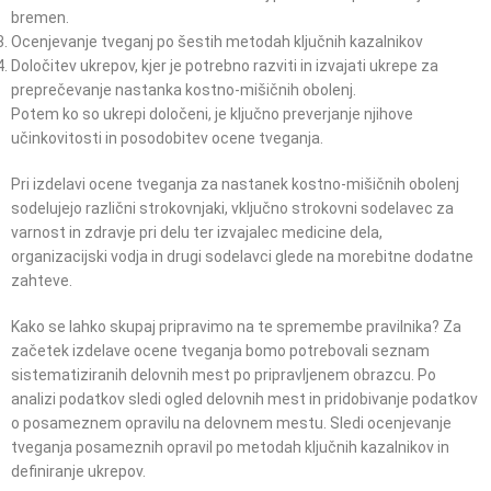
bremen.
Ocenjevanje tveganj po šestih metodah ključnih kazalnikov
Določitev ukrepov, kjer je potrebno razviti in izvajati ukrepe za
preprečevanje nastanka kostno-mišičnih obolenj.
Potem ko so ukrepi določeni, je ključno preverjanje njihove
učinkovitosti in posodobitev ocene tveganja.
Pri izdelavi ocene tveganja za nastanek kostno-mišičnih obolenj
sodelujejo različni strokovnjaki, vključno strokovni sodelavec za
varnost in zdravje pri delu ter izvajalec medicine dela,
organizacijski vodja in drugi sodelavci glede na morebitne dodatne
zahteve.
Kako se lahko skupaj pripravimo na te spremembe pravilnika? Za
začetek izdelave ocene tveganja bomo potrebovali seznam
sistematiziranih delovnih mest po pripravljenem obrazcu. Po
analizi podatkov sledi ogled delovnih mest in pridobivanje podatkov
o posameznem opravilu na delovnem mestu. Sledi ocenjevanje
tveganja posameznih opravil po metodah ključnih kazalnikov in
definiranje ukrepov.