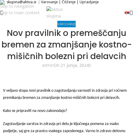
skupina@aktiva.si
|
Varovanje
|
Čiščenje
|
Upravljanje
Skip to navigation
Skip to main content
VAROVANJE
Nov pravilnik o premeščanju
bremen za zmanjšanje kostno-
mišičnih bolezni pri delavcih
admin
On 21 junija, 2024
0
V veljavo stopa novi pravilnik o zagotavljanju varnosti in zdravja pri ročnem
premikanju bremen za zmanjšanje kostno-mišičnih bolezni pri delavcih.
Kako se pripraviti na novo zakonodajo?
Zagotavljanje varstva in zdravja pri delu je ključnega pomena za vsako
podjetje, saj gre za pravico vsakega zaposlenega. Varno in zdravo delovno