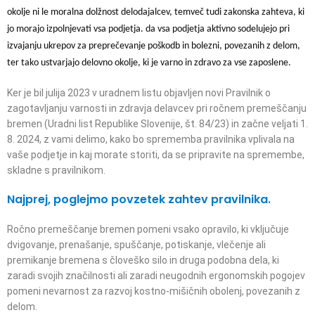
okolje ni le moralna dolžnost delodajalcev, temveč tudi zakonska zahteva, ki
jo morajo izpolnjevati vsa podjetja. da vsa podjetja aktivno sodelujejo pri
izvajanju ukrepov za preprečevanje poškodb in bolezni, povezanih z delom,
ter tako ustvarjajo delovno okolje, ki je varno in zdravo za vse zaposlene.
Ker je bil julija 2023 v uradnem listu objavljen novi Pravilnik o
zagotavljanju varnosti in zdravja delavcev pri ročnem premeščanju
bremen (Uradni list Republike Slovenije, št. 84/23) in začne veljati 1.
8. 2024, z vami delimo, kako bo sprememba pravilnika vplivala na
vaše podjetje in kaj morate storiti, da se pripravite na spremembe,
skladne s pravilnikom.
Najprej, poglejmo povzetek zahtev pravilnika.
Ročno premeščanje bremen pomeni vsako opravilo, ki vključuje
dvigovanje, prenašanje, spuščanje, potiskanje, vlečenje ali
premikanje bremena s človeško silo in druga podobna dela, ki
zaradi svojih značilnosti ali zaradi neugodnih ergonomskih pogojev
pomeni nevarnost za razvoj kostno-mišičnih obolenj, povezanih z
delom.