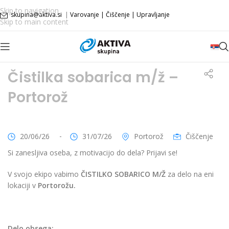
Skip to navigation
skupina@aktiva.si
|
Varovanje
|
Čiščenje
|
Upravljanje
Skip to main content
Čistilka sobarica m/ž –
Portorož
-
20/06/26
31/07/26
Portorož
Čiščenje
Si zanesljiva oseba, z motivacijo do dela? Prijavi se!
V svojo ekipo vabimo
ČISTILKO SOBARICO M/Ž
za delo na eni
lokaciji v
Portorožu.
Delo obsega: